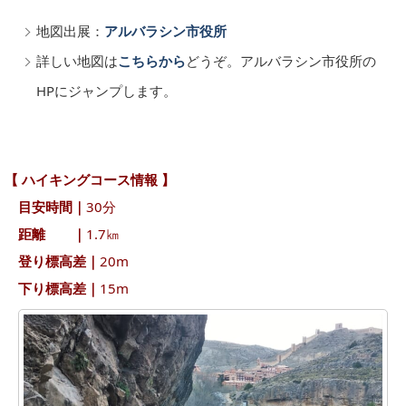
地図出展：
アルバラシン市役所
詳しい地図は
こちらから
どうぞ。アルバラシン市役所の
HPにジャンプします。
【 ハイキングコース情報 】
目安時間｜
30分
距離 ｜
1.7㎞
登り標高差｜
20m
下り標高差｜
15m