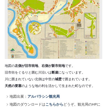
地図の
左側が旧市街地
、
右側が新市街地
です。
旧市街をぐるりと囲む川沿いは
断崖
になっています。
川に囲まれていない北側は中世の
城壁
で囲まれています。
天然の要塞
のような地の利を活かして生まれた町なのです。
地図出展：
アルバラシン観光局
地図のダウンロードは
こちらから
どうぞ。観光局のHPに