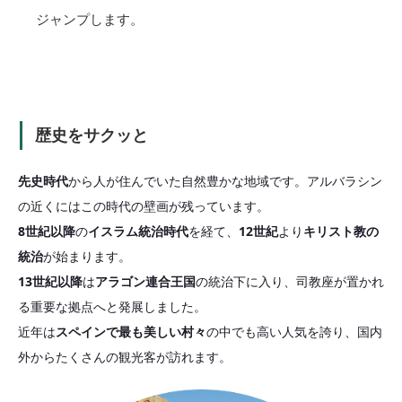
ジャンプします。
歴史をサクッと
先史時代
から人が住んでいた自然豊かな地域です。アルバラシン
の近くにはこの時代の壁画が残っています。
8世紀以降
の
イスラム統治時代
を経て、
12世紀
より
キリスト教の
統治
が始まります。
13世紀以降
は
アラゴン連合王国
の統治下に入り、司教座が置かれ
る重要な拠点へと発展しました。
近年は
スペインで最も美しい村々
の中でも高い人気を誇り、国内
外からたくさんの観光客が訪れます。