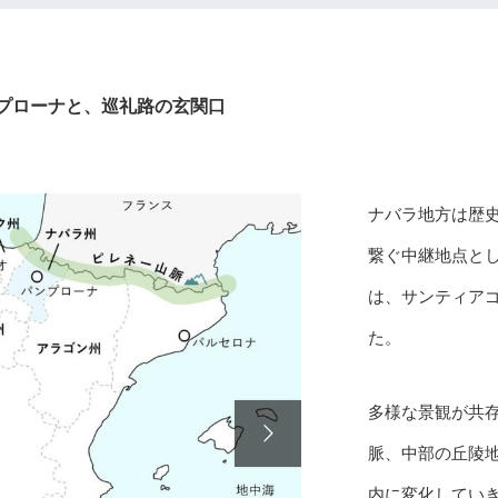
プローナと、巡礼路の玄関口
ナバラ地方は歴
繋ぐ中継地点と
は、サンティア
た。
多様な景観が共

脈、中部の丘陵
内に変化してい