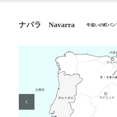
ナバラ
Navarra
牛追いの町パン
