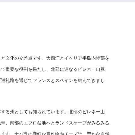
史と文化の交差点です。大西洋とイベリア半島内陸部を
して重要な役割を果たし、北部に連なるピレネー山脈
ゴ巡礼路を通じてフランスとスペインを結んできまし
存する州としても知られています。北部のピレネー山
地帯、南部のエブロ盆地へとランドスケープがみるみる
きます。ナバラの新鮮な農作物やチーズは、豊かな自然