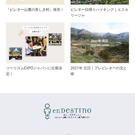
『ピレネー山麓の美しき村』発売！
ピレネー日帰りハイキング｜エスカ
リージャ
ツーリズムEXPOジャパンに出展決
2021年 元日｜プレピレネーの北と
定！
南
Instagram