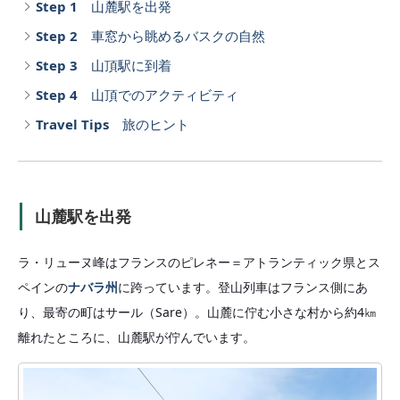
Step 1
山麓駅を出発
Step 2
車窓から眺めるバスクの自然
Step 3
山頂駅に到着
Step 4
山頂でのアクティビティ
Travel Tips
旅のヒント
山麓駅を出発
ラ・リューヌ峰はフランスのピレネー＝アトランティック県とス
ペインの
ナバラ州
に跨っています。登山列車はフランス側にあ
り、最寄の町はサール（Sare）。山麓に佇む小さな村から約4㎞
離れたところに、山麓駅が佇んでいます。